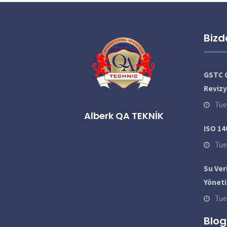
Bizd
GSTC O
Reviz
Tue
Alberk QA TEKNİK
ISO 14
Tue
Su Veri
Yöneti
Tue
Blog