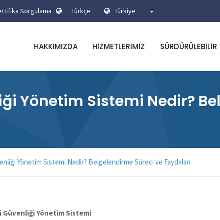
rtifika Sorgulama
Türkçe
Türkiye
HAKKIMIZDA
HIZMETLERIMIZ
SÜRDÜRÜLEBILIR
liği Yönetim Sistemi Nedir? B
enliği Yönetim Sistemi Nedir? Belgelendirme Süreci ve Faydaları
gi Güvenliği Yönetim Sistemi