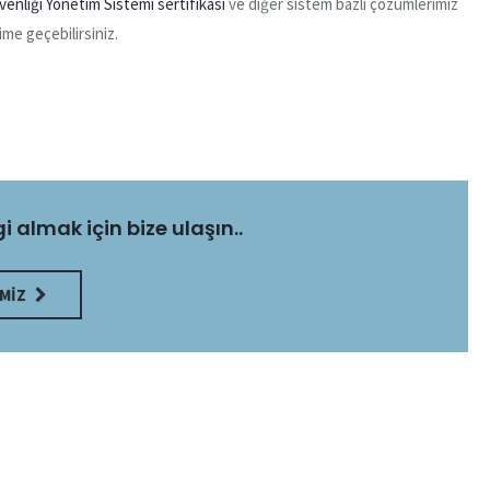
venliği Yönetim Sistemi sertifikası
ve diğer sistem bazlı çözümlerimiz
ime geçebilirsiniz.
gi almak için bize ulaşın..
MIZ