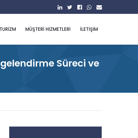
 TURIZM
MÜŞTERI HIZMETLERI
İLETIŞIM
elgelendirme Süreci ve