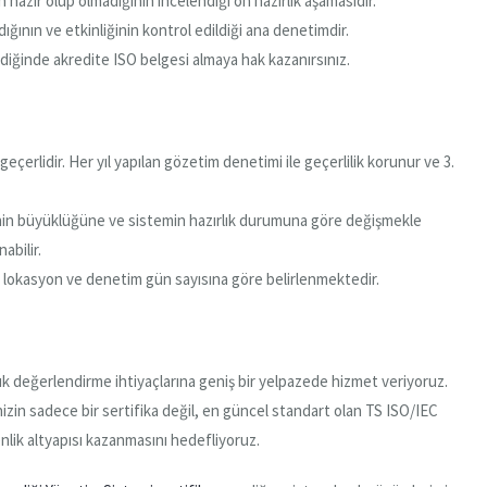
zır olup olmadığının incelendiği ön hazırlık aşamasıdır.
ğının ve etkinliğinin kontrol edildiği ana denetimdir.
diğinde akredite ISO belgesi almaya hak kazanırsınız.
l geçerlidir. Her yıl yapılan gözetim denetimi ile geçerlilik korunur ve 3.
in büyüklüğüne ve sistemin hazırlık durumuna göre değişmekle
abilir.
sı, lokasyon ve denetim gün sayısına göre belirlenmektedir.
k değerlendirme ihtiyaçlarına geniş bir yelpazede hizmet veriyoruz.
izin sadece bir sertifika değil, en güncel standart olan TS ISO/IEC
lik altyapısı kazanmasını hedefliyoruz.