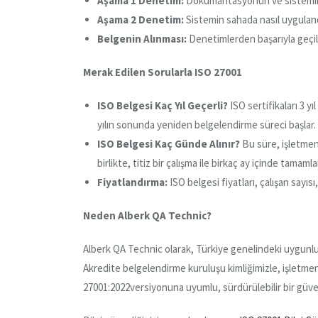
Aşama 1 Denetim:
Dokümantasyonun ve sistemin ha
Aşama 2 Denetim:
Sistemin sahada nasıl uygulandı
Belgenin Alınması:
Denetimlerden başarıyla geçil
Merak Edilen Sorularla ISO 27001
ISO Belgesi Kaç Yıl Geçerli?
ISO sertifikaları 3 yı
yılın sonunda yeniden belgelendirme süreci başlar.
ISO Belgesi Kaç Günde Alınır?
Bu süre, işletmen
birlikte, titiz bir çalışma ile birkaç ay içinde tamamlan
Fiyatlandırma:
ISO belgesi fiyatları, çalışan sayı
Neden Alberk QA Technic?
Alberk QA Technic olarak, Türkiye genelindeki uygunlu
Akredite belgelendirme kuruluşu kimliğimizle, işletmen
27001:2022versiyonuna uyumlu, sürdürülebilir bir güven