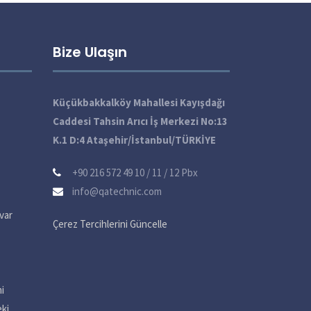
Bize Ulaşın
Küçükbakkalköy Mahallesi Kayışdağı
Caddesi Tahsin Arıcı İş Merkezi No:13
K.1 D:4 Ataşehir/İstanbul/TÜRKİYE
+90 216 572 49 10 / 11 / 12 Pbx
info@qatechnic.com
var
Çerez Tercihlerini Güncelle
i
eki