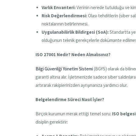
Varlık Envanteri:
Verinin nerede tutulduğu ve kiml
Risk Değerlendirmesi:
Olası tehditlerin (siber saldı
noktalarının belirlenmesi.
Uygulanabilirlik Bildirgesi (SoA):
Standartta yer
olduğunun teknik gerekçelerle dokümante edilmes
ISO 27001 Nedir? Neden Almalısınız?
Bilgi Güvenliği Yönetim Sistemi
(BGYS) olarak da bilinen 
garanti altına alır. İşletmenizde sadece siber saldırıla
artırarak rakiplerinizden ayrışmanıza yardımcı olur.
Belgelendirme Süreci Nasıl İşler?
Birçok kurumun merak ettiği temel soru:
ISO belgesi 
disiplin gerektirir: