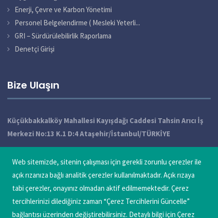
Enerji, Çevre ve Karbon Yönetimi
Personel Belgelendirme ( Mesleki Yeterli...
GRI – Sürdürülebilirlik Raporlama
Denetçi Girişi
Bize Ulaşın
Küçükbakkalköy Mahallesi Kayışdağı Caddesi Tahsin Arıcı İş
Merkezi No:13 K.1 D:4 Ataşehir/İstanbul/TÜRKİYE
+90 216 572 49 10 / 11 / 12 Pbx
Web sitemizde, sitenin çalışması için gerekli zorunlu çerezler ile
info@qatechnic.com
açık rızanıza bağlı analitik çerezler kullanılmaktadır. Açık rızaya
tabi çerezler, onayınız olmadan aktif edilmemektedir. Çerez
Çerez Tercihlerini Güncelle
tercihlerinizi dilediğiniz zaman “Çerez Tercihlerini Güncelle”
bağlantısı üzerinden değiştirebilirsiniz. Detaylı bilgi için Çerez