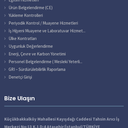
Ürün Belgelendirme (CE)
Yükleme Kontrolleri
Periyodik Kontrol / Muayene Hizmetleri
İş Hijyeni Muayene ve Laboratuvar Hizmet...
Ülke Kontratları
Uygunluk Değerlendirme
Enerji, Çevre ve Karbon Yönetimi
Personel Belgelendirme ( Mesleki Yeterli...
GRI – Sürdürülebilirlik Raporlama
Denetçi Girişi
Bize Ulaşın
Küçükbakkalköy Mahallesi Kayışdağı Caddesi Tahsin Arıcı İş
Merkezi No:13 K.1 D:4 Ataşehir/İstanbul/TÜRKİYE