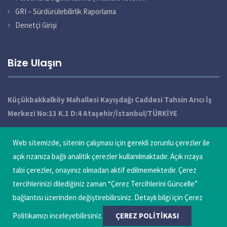
GRI – Sürdürülebilirlik Raporlama
Denetçi Girişi
Bize Ulaşın
Küçükbakkalköy Mahallesi Kayışdağı Caddesi Tahsin Arıcı İş
Merkezi No:13 K.1 D:4 Ataşehir/İstanbul/TÜRKİYE
+90 216 572 49 10 / 11 / 12 Pbx
Web sitemizde, sitenin çalışması için gerekli zorunlu çerezler ile
info@qatechnic.com
açık rızanıza bağlı analitik çerezler kullanılmaktadır. Açık rızaya
tabi çerezler, onayınız olmadan aktif edilmemektedir. Çerez
Çerez Tercihlerini Güncelle
tercihlerinizi dilediğiniz zaman “Çerez Tercihlerini Güncelle”
bağlantısı üzerinden değiştirebilirsiniz. Detaylı bilgi için Çerez
Politikamızı inceleyebilirsiniz.
ÇEREZ POLITIKASI