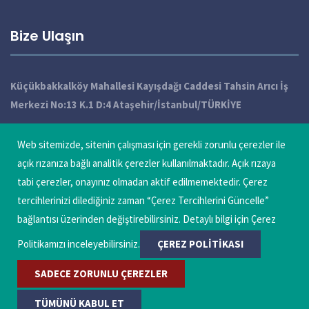
Bize Ulaşın
Küçükbakkalköy Mahallesi Kayışdağı Caddesi Tahsin Arıcı İş
Merkezi No:13 K.1 D:4 Ataşehir/İstanbul/TÜRKİYE
+90 216 572 49 10 / 11 / 12 Pbx
Web sitemizde, sitenin çalışması için gerekli zorunlu çerezler ile
info@qatechnic.com
açık rızanıza bağlı analitik çerezler kullanılmaktadır. Açık rızaya
tabi çerezler, onayınız olmadan aktif edilmemektedir. Çerez
Çerez Tercihlerini Güncelle
tercihlerinizi dilediğiniz zaman “Çerez Tercihlerini Güncelle”
bağlantısı üzerinden değiştirebilirsiniz. Detaylı bilgi için Çerez
Politikamızı inceleyebilirsiniz.
ÇEREZ POLITIKASI
SADECE ZORUNLU ÇEREZLER
Copyright © 2026
Alberk QA Technic Uluslararası Teknik Kontrol ve
TÜMÜNÜ KABUL ET
Belgelendirme A.Ş