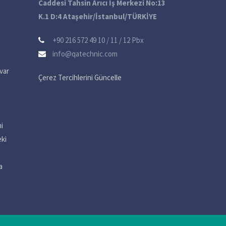
Caddesi Tahsin Arıcı İş Merkezi No:13
K.1 D:4 Ataşehir/İstanbul/TÜRKİYE
+90 216 572 49 10 / 11 / 12 Pbx
info@qatechnic.com
var
Çerez Tercihlerini Güncelle
i
eki
a