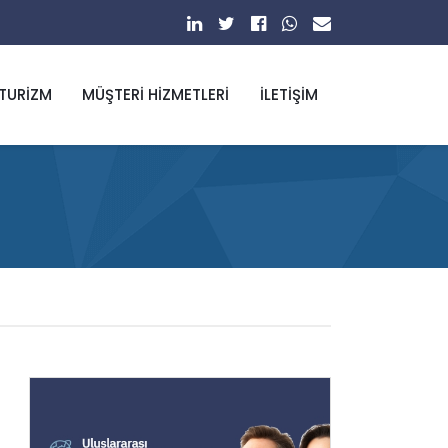
 TURIZM
MÜŞTERI HIZMETLERI
İLETIŞIM