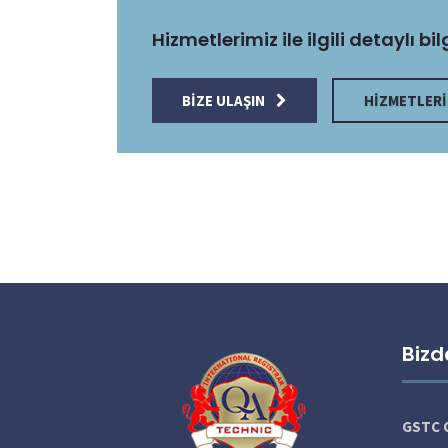
Hizmetlerimiz ile ilgili detaylı bil
BIZE ULAŞIN
HIZMETLERI
Bizd
GSTC O