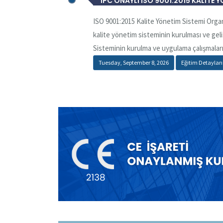
IPC ONAYLI ISO 9001:2015 KALİTE 
ISO 9001:2015 Kalite Yönetim Sistemi Organ
kalite yönetim sisteminin kurulması ve gel
Sisteminin kurulma ve uygulama çalışmaları.
Tuesday, September 8, 2026
Eğitim Detaylar