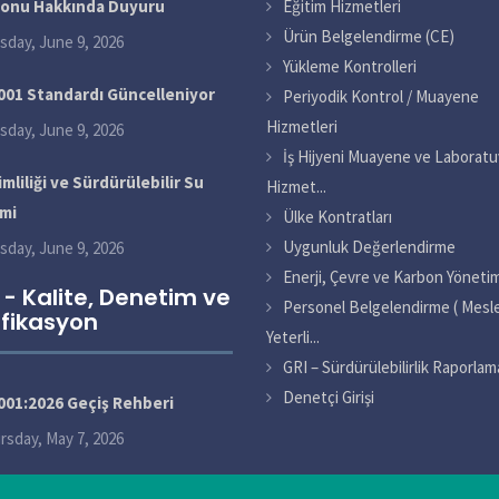
yonu Hakkında Duyuru
Eğitim Hizmetleri
Ürün Belgelendirme (CE)
sday, June 9, 2026
Yükleme Kontrolleri
001 Standardı Güncelleniyor
Periyodik Kontrol / Muayene
Hizmetleri
sday, June 9, 2026
İş Hijyeni Muayene ve Laboratu
mliliği ve Sürdürülebilir Su
Hizmet...
mi
Ülke Kontratları
Uygunluk Değerlendirme
sday, June 9, 2026
Enerji, Çevre ve Karbon Yönetim
 - Kalite, Denetim ve
Personel Belgelendirme ( Mesl
ifikasyon
Yeterli...
GRI – Sürdürülebilirlik Raporlam
Denetçi Girişi
001:2026 Geçiş Rehberi
rsday, May 7, 2026