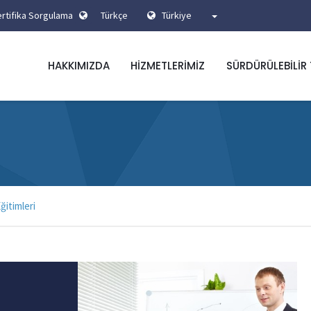
rtifika Sorgulama
Türkçe
Türkiye
HAKKIMIZDA
HIZMETLERIMIZ
SÜRDÜRÜLEBILIR
ğitimleri