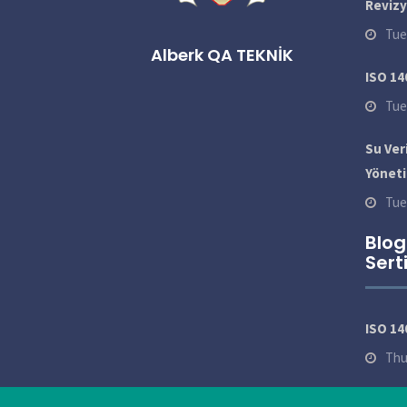
Reviz
Tue
Alberk QA TEKNİK
ISO 14
Tue
Su Veri
Yöneti
Tue
Blog
Sert
ISO 14
Thu