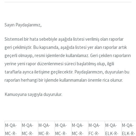
Sayın Paydaşlarımız,
Sistemsel bir hata sebebiyle aşağıda listesi verilmiş olan raporlar
geri çekilmiştir. Bu kapsamda, aşağıda listesi yer alan raporlar artık
geçerli olmayıp, resmi işlemlerde kullanılamaz. Geri çekilen raporların
yerine yeni rapor düzenlenmesi süreci başlatılmış olup, ilgili
taraflarla ayrıca iletişime geçilecektir. Paydaşlarımızın, duyurulan bu
raporları herhangi bir işlemde kullanmamaları önemle rica olunur.
Kamuoyuna saygıyla duyurulur.
M-QA-
M-QA-
M-QA-
M-QA-
M-QA-
M-QA-
M-QA-
M-QA-
MC-R-
MC-R-
MC-R-
MC-R-
MC-R-
FC-R-
ELK-R-
ELK-R-