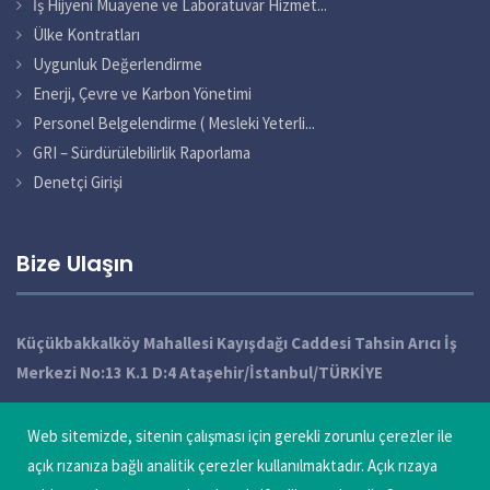
İş Hijyeni Muayene ve Laboratuvar Hizmet...
Ülke Kontratları
Uygunluk Değerlendirme
Enerji, Çevre ve Karbon Yönetimi
Personel Belgelendirme ( Mesleki Yeterli...
GRI – Sürdürülebilirlik Raporlama
Denetçi Girişi
Bize Ulaşın
Küçükbakkalköy Mahallesi Kayışdağı Caddesi Tahsin Arıcı İş
Merkezi No:13 K.1 D:4 Ataşehir/İstanbul/TÜRKİYE
+90 216 572 49 10 / 11 / 12 Pbx
Web sitemizde, sitenin çalışması için gerekli zorunlu çerezler ile
info@qatechnic.com
açık rızanıza bağlı analitik çerezler kullanılmaktadır. Açık rızaya