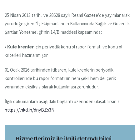
25 Nisan 2013 tarihli ve 28628 sayılı Resmî Gazete’de yayımlanarak
yürürlüğe giren *İş Ekipmanlarının Kullanımında Sağlık ve Güvenlik
Şartları Yönetmeliği*nin 14/B maddesi kapsamında;
•
Kule krenler
için periyodik kontrol rapor formatı ve kontrol
kriterleri hazırlanmıştır.
01 Ocak 2026 tarihinden itibaren, kule krenlerin periyodik
kontrollerinde bu rapor formatının hem şekil hem de içerik
yönünden eksiksiz olarak kullanılması zorunludur.
İlgili dokümanlara aşağıdaki bağlantı üzerinden ulaşabilirsiniz:
https://lnkd.in/dnyBZs3N
Hizmetlerimiz ile ilgili detaylı bilgi